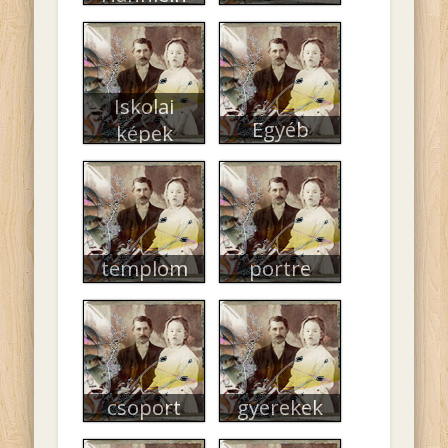
Iskolai
Egyéb
képek
templom
portre
csoport
gyerekek