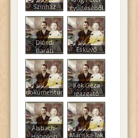
Színház
gyűjtéséből
Diósdi
Esküvő
Baráti
Társaság
Kék Géza
dokumentum
igazgató
Alsbach-
Mariska-lak
Hähnlein