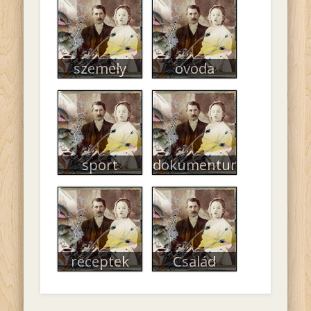
szemely
ovoda
sport
dokumentum2
receptek
Család