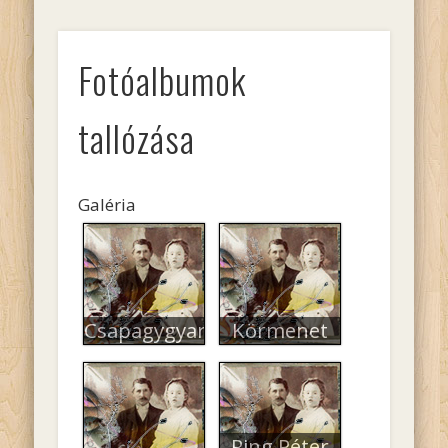
Fotóalbumok
tallózása
Galéria
Csapagygyar
Körmenet
Ring Péter