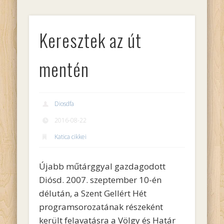
Keresztek az út
mentén
Diosdfa
2016-08-22
Katica cikkei
Újabb műtárggyal gazdagodott
Diósd. 2007. szeptember 10-én
délután, a Szent Gellért Hét
programsorozatának részeként
került felavatásra a Völgy és Határ