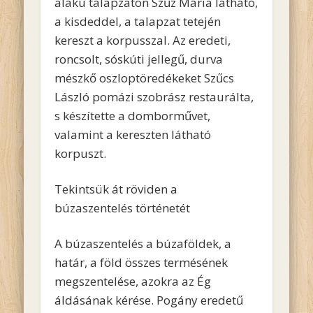
alakú talapzaton Szűz Mária látható,
a kisdeddel, a talapzat tetején
kereszt a korpusszal. Az eredeti,
roncsolt, sóskúti jellegű, durva
mészkő oszloptöredékeket Szűcs
László pomázi szobrász restaurálta,
s készítette a domborművet,
valamint a kereszten látható
korpuszt.
Tekintsük át röviden a
búzaszentelés történetét
A búzaszentelés a búzaföldek, a
határ, a föld összes termésének
megszentelése, azokra az Ég
áldásának kérése. Pogány eredetű