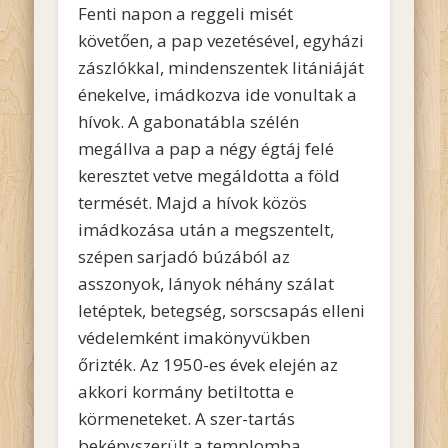
Fenti napon a reggeli misét
követően, a pap vezetésével, egyházi
zászlókkal, mindenszentek litániáját
énekelve, imádkozva ide vonultak a
hívok. A gabonatábla szélén
megállva a pap a négy égtáj felé
keresztet vetve megáldotta a föld
termését. Majd a hívok közös
imádkozása után a megszentelt,
szépen sarjadó búzából az
asszonyok, lányok néhány szálat
letéptek, betegség, sorscsapás elleni
védelemként imakönyvükben
őrizték. Az 1950-es évek elején az
akkori kormány betiltotta e
körmeneteket. A szer-tartás
bekényszerült a templomba.