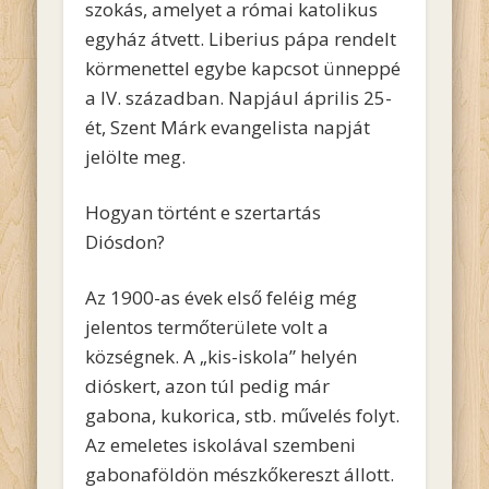
szokás, amelyet a római katolikus
egyház átvett. Liberius pápa rendelt
körmenettel egybe kapcsot ünneppé
a IV. században. Napjául április 25-
ét, Szent Márk evangelista napját
jelölte meg.
Hogyan történt e szertartás
Diósdon?
Az 1900-as évek első feléig még
jelentos termőterülete volt a
községnek. A „kis-iskola” helyén
dióskert, azon túl pedig már
gabona, kukorica, stb. művelés folyt.
Az emeletes iskolával szembeni
gabonaföldön mészkőkereszt állott.