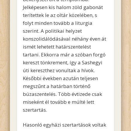
Jelképesen kis halom zöld gabonát
terítettek le az oltár közelében, s
folyt minden tovább a liturgia
szerint. A politikai helyzet
konszolidálódásával néhány éven át
ismét lehetett határszentelést
tartani. Ekkorra már a szóban forgó
kereszt tönkrement, így a Sashegyi
úti kereszthez vonultak a hívok.
Későbbi években azután teljesen
megszűnt a határban történő
búzaszentelés. Több évtizede csak
miseként él tovább e múlté lett
szertartás.
Hasonló egyházi szertartások voltak