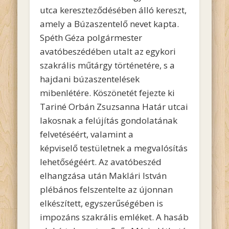
utca kereszteződésében álló kereszt,
amely a Búzaszentelő nevet kapta.
Spéth Géza polgármester
avatóbeszédében utalt az egykori
szakrális műtárgy történetére, s a
hajdani búzaszentelések
mibenlétére. Köszönetét fejezte ki
Tariné Orbán Zsuzsanna Határ utcai
lakosnak a felújítás gondolatának
felvetéséért, valamint a
képviselő testületnek a megvalósítás
lehetőségéért. Az avatóbeszéd
elhangzása után Maklári István
plébános felszentelte az újonnan
elkészített, egyszerűségében is
impozáns szakrális emléket. A hasáb