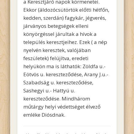
a Keresztjáró napok körmenetei.
Ekkor (áldozócsütörtök előtti hétfőn,
kedden, szerdán) fagykár, jégverés,
járványos betegségek elleni
könyörgéssel járultak a hívok a
település keresztjeihez. Ezek ( a nép
nyelvén keresztek, valójában
feszületek) felújítva, eredeti
helyükön ma is láthatók: Zöldfa u.-
Eötvös u. kereszteződése, Arany J.u.-
Szabadság u. kereszteződése,
Sashegyi u.- Hattyú u.
kereszteződése. Mindhárom
műtárgy helyi védettséget élvező
emléke Diósdnak.