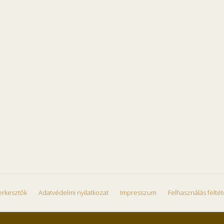
erkesztők
Adatvédelmi nyilatkozat
Impresszum
Felhasználás feltét