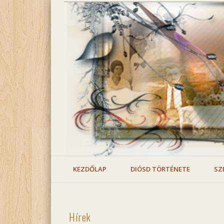
diosdfa.hu
Facebook
Diósd családtörténeti archívuma
KEZDŐLAP
DIÓSD TÖRTÉNETE
SZ
Hírek