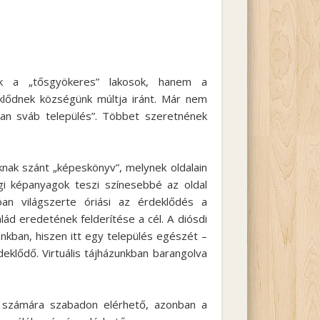
sak a „tősgyökeres” lakosok, hanem a
lődnek községünk múltja iránt. Már nem
n sváb település”. Többet szeretnének
aknak szánt „képeskönyv”, melynek oldalain
égi képanyagok teszi színesebbé az oldal
tóan világszerte óriási az érdeklődés a
alád eredetének felderítése a cél. A diósdi
nkban, hiszen itt egy település egészét –
deklődő. Virtuális tájházunkban barangolva
ó számára szabadon elérhető, azonban a