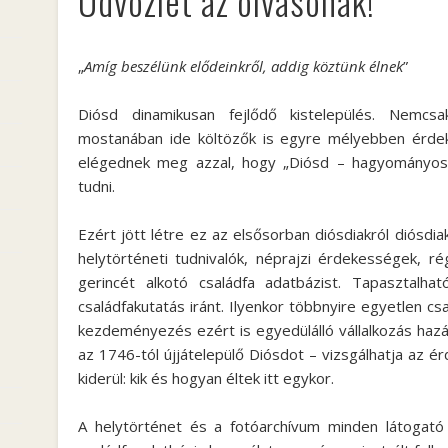
Üdvözlet az olvasónak!
„
Amíg beszélünk elődeinkről, addig köztünk élnek
”
Diósd dinamikusan fejlődő kistelepülés. Nemc
mostanában ide költözők is egyre mélyebben érdek
elégednek meg azzal, hogy „Diósd – hagyományosa
tudni.
Ezért jött létre ez az elsősorban diósdiakról diósdi
helytörténeti tudnivalók, néprajzi érdekességek, r
gerincét alkotó családfa adatbázist. Tapasztalha
családfakutatás iránt. Ilyenkor többnyire egyetlen cs
kezdeményezés ezért is egyedülálló vállalkozás hazá
az 1746-tól újjátelepülő Diósdot – vizsgálhatja az ér
kiderül: kik és hogyan éltek itt egykor.
A helytörténet és a fotóarchívum minden látogat