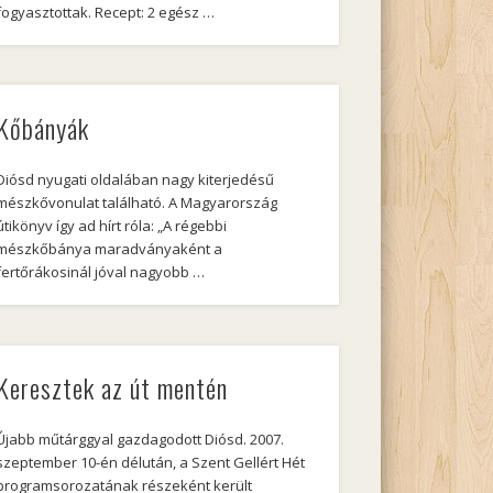
fogyasztottak. Recept: 2 egész …
Kőbányák
Diósd nyugati oldalában nagy kiterjedésű
mészkővonulat található. A Magyarország
útikönyv így ad hírt róla: „A régebbi
mészkőbánya maradványaként a
fertőrákosinál jóval nagyobb …
Keresztek az út mentén
Újabb műtárggyal gazdagodott Diósd. 2007.
szeptember 10-én délután, a Szent Gellért Hét
programsorozatának részeként került