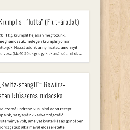
Krumplis „flutta” (Flut=áradat)
Kb. 1 kg. krumplit héjában megfőzünk,
meghámozzuk, melegen krumplinyomón
áttörjük. Hozzáadunk annyi lisztet, amennyit
felvesz (kb.40-50 dkg), egy kiskanál sót, fél dl. …
„Kwitz-stangli”= Gewürz-
stanli:fűszeres rudacska
Balczerné Endresz Nusi által adott recept.
Apáink, nagyapáink kedvelt rágcsáló
süteménye volt, amelyet kvaterkázás (pincében
borozgatás) alkalmával előszeretettel