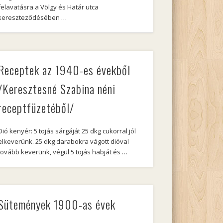
felavatásra a Völgy és Határ utca
kereszteződésében …
Receptek az 1940-es évekből
/Keresztesné Szabina néni
receptfüzetéből/
Dió kenyér: 5 tojás sárgáját 25 dkg cukorral jól
elkeverünk. 25 dkg darabokra vágott dióval
tovább keverünk, végül 5 tojás habját és …
Sütemények 1900-as évek