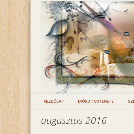
diosdfa.hu
Facebook
Diósd családtörténeti archívuma
KEZDŐLAP
DIÓSD TÖRTÉNETE
SZ
augusztus 2016