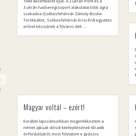
1944 decemberét írjuk. A 2.ukrán front és a
3.ukrán hadseregcsoport alakulatai több ágra
szakadva (Székesfehérvár-Zámoly-Bicske-
Törökbálint, Székesfehérvár-Ercsi-Érd) együttes
erővel készülnek a főváros déli …
4
6
4
Magyar voltál – ezért!
Korábbi lapszámunkban megemlékeztem a
német ajkúak diósdi kitelepítésének 60-adik
évfordulójáról, most folytatom e gyászos