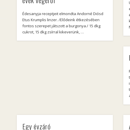
évek végéről
Édesanyja receptjeit elmondta Andorné Diósd
Etus Krumplis linzer. /Elődeink étkezésében
fontos szerepet játszott a burgonya./ 15 dkg
cukrot, 15 dkg zsírral kikeverünk, …
Egy évzáró