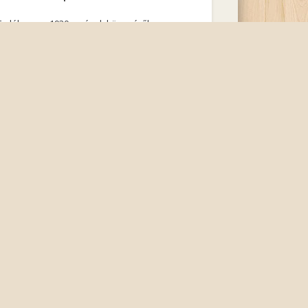
Emlékem az 1930-as évek közepéről a
következő: Több diósdi lánnyal együtt én is az
érdi polgári iskolába jártam. Gyalog tettük meg
az …
Esküvői menük
Az 1800-as évek Diósdjának esküvői fogásai
Magos /Mihalek/ Béla 1930-as években készült
„Törökbálint és Diósd esküvői szokásai” c.
diplomamunkájából Leves nincs, paprikás …
XX. sz. mozaik 9 : Vitézzé