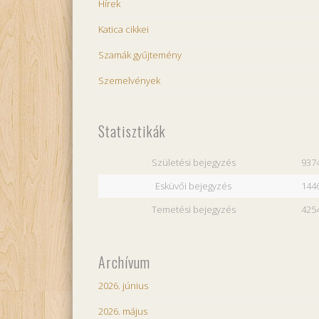
Hírek
Katica cikkei
Szamák gyűjtemény
Szemelvények
Statisztikák
Születési bejegyzés
937
Esküvői bejegyzés
144
Temetési bejegyzés
425
Archívum
2026. június
2026. május