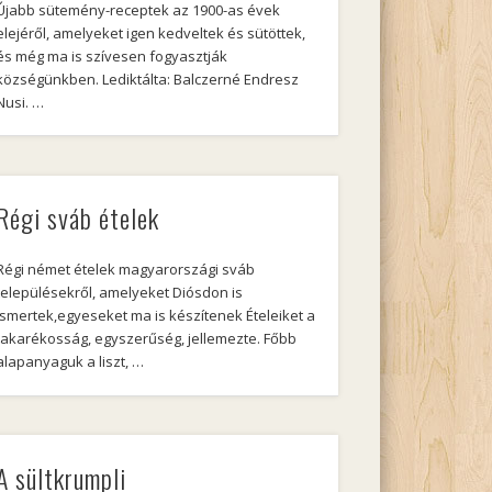
Újabb sütemény-receptek az 1900-as évek
elejéről, amelyeket igen kedveltek és sütöttek,
és még ma is szívesen fogyasztják
községünkben. Lediktálta: Balczerné Endresz
Nusi. …
Régi sváb ételek
Régi német ételek magyarországi sváb
településekről, amelyeket Diósdon is
ismertek,egyeseket ma is készítenek Ételeiket a
takarékosság, egyszerűség, jellemezte. Főbb
alapanyaguk a liszt, …
A sültkrumpli