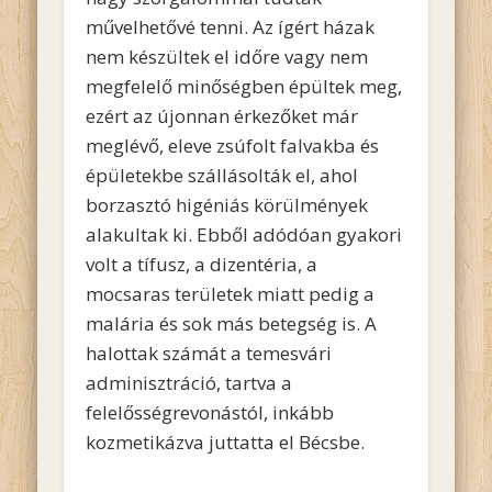
művelhetővé tenni. Az ígért házak
nem készültek el időre vagy nem
megfelelő minőségben épültek meg,
ezért az újonnan érkezőket már
meglévő, eleve zsúfolt falvakba és
épületekbe szállásolták el, ahol
borzasztó higéniás körülmények
alakultak ki. Ebből adódóan gyakori
volt a tífusz, a dizentéria, a
mocsaras területek miatt pedig a
malária és sok más betegség is. A
halottak számát a temesvári
adminisztráció, tartva a
felelősségrevonástól, inkább
kozmetikázva juttatta el Bécsbe.