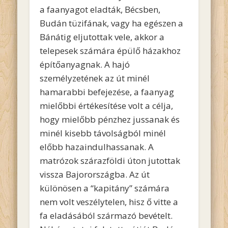
a faanyagot eladták, Bécsben,
Budán tüzifának, vagy ha egészen a
Bánátig eljutottak vele, akkor a
telepesek számára épülő házakhoz
építőanyagnak. A hajó
személyzetének az út minél
hamarabbi befejezése, a faanyag
mielőbbi értékesítése volt a célja,
hogy mielőbb pénzhez jussanak és
minél kisebb távolságból minél
előbb hazaindulhassanak. A
matrózok szárazföldi úton jutottak
vissza Bajorországba. Az út
különösen a “kapitány” számára
nem volt veszélytelen, hisz ő vitte a
fa eladásából származó bevételt.