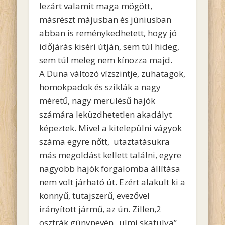
lezárt valamit maga mögött,
másrészt májusban és júniusban
abban is reménykedhetett, hogy jó
időjárás kiséri útján, sem túl hideg,
sem túl meleg nem kínozza majd.
A Duna változó vízszintje, zuhatagok,
homokpadok és sziklák a nagy
méretű, nagy merülésű hajók
számára leküzdhetetlen akadályt
képeztek. Mivel a kitelepülni vágyok
száma egyre nőtt, utaztatásukra
más megoldást kellett találni, egyre
nagyobb hajók forgalomba állítása
nem volt járható út. Ezért alakult ki a
könnyű, tutajszerű, evezővel
irányított jármű, az ún. Zillen,2
osztrák gúnynevén „ulmi skatulya”,