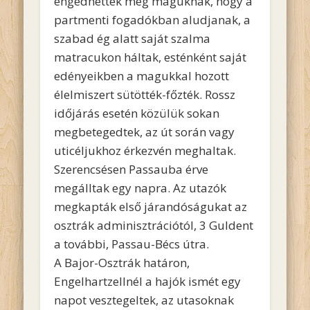
engedhették meg maguknak, hogy a
partmenti fogadókban aludjanak, a
szabad ég alatt saját szalma
matracukon háltak, esténként saját
edényeikben a magukkal hozott
élelmiszert sütötték-főzték. Rossz
időjárás esetén közülük sokan
megbetegedtek, az út során vagy
uticéljukhoz érkezvén meghaltak.
Szerencsésen Passauba érve
megálltak egy napra. Az utazók
megkapták első járandóságukat az
osztrák adminisztrációtól, 3 Guldent
a további, Passau-Bécs útra.
A Bajor-Osztrák határon,
Engelhartzellnél a hajók ismét egy
napot vesztegeltek, az utasoknak