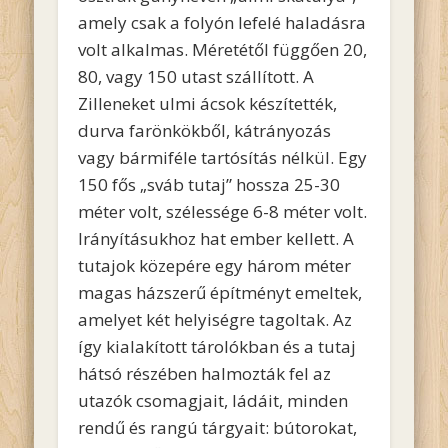
amely csak a folyón lefelé haladásra
volt alkalmas. Méretétől függően 20,
80, vagy 150 utast szállított. A
Zilleneket ulmi ácsok készítették,
durva farönkökből, kátrányozás
vagy bármiféle tartósítás nélkül. Egy
150 fős „sváb tutaj” hossza 25-30
méter volt, szélessége 6-8 méter volt.
Irányításukhoz hat ember kellett. A
tutajok közepére egy három méter
magas házszerű építményt emeltek,
amelyet két helyiségre tagoltak. Az
így kialakított tárolókban és a tutaj
hátsó részében halmozták fel az
utazók csomagjait, ládáit, minden
rendű és rangú tárgyait: bútorokat,