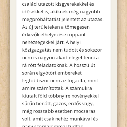
család utazott kisgyerekekkel és
idősekkel is, akiknek még nagyobb
megpróbáltatást jelentett az utazás.
Az új területeken a tömegesen
érkezők elhelyezése roppant
nehézségekkel járt. A helyi
közigazgatás nem tudott és sokszor
nem is nagyon akart eleget tenni a
rá rótt feladatoknak. A hosszú út
során elgyötört embereket
legtöbbször nem az fogadta, mint
amire számítottak. A számukra
kiutalt föld többnyire növényekkel
sűrűn benőtt, gazos, erdős vagy,
még rosszabb esetben mocsaras
volt, amit csak nehéz munkával és
nagy szorgalommal tudtak