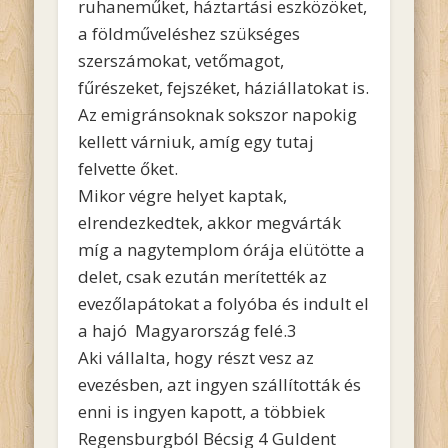
ruhaneműket, háztartási eszközöket,
a földműveléshez szükséges
szerszámokat, vetőmagot,
fűrészeket, fejszéket, háziállatokat is.
Az emigránsoknak sokszor napokig
kellett várniuk, amíg egy tutaj
felvette őket.
Mikor végre helyet kaptak,
elrendezkedtek, akkor megvárták
míg a nagytemplom órája elütötte a
delet, csak ezután merítették az
evezőlapátokat a folyóba és indult el
a hajó Magyarország felé.3
Aki vállalta, hogy részt vesz az
evezésben, azt ingyen szállították és
enni is ingyen kapott, a többiek
Regensburgból Bécsig 4 Guldent