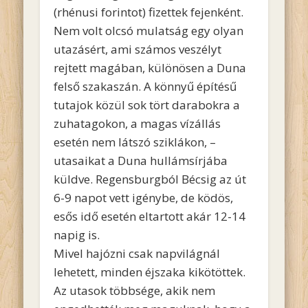
(rhénusi forintot) fizettek fejenként.
Nem volt olcsó mulatság egy olyan
utazásért, ami számos veszélyt
rejtett magában, különösen a Duna
felső szakaszán. A könnyű építésű
tutajok közül sok tört darabokra a
zuhatagokon, a magas vízállás
esetén nem látszó sziklákon, –
utasaikat a Duna hullámsírjába
küldve. Regensburgból Bécsig az út
6-9 napot vett igénybe, de ködös,
esős idő esetén eltartott akár 12-14
napig is.
Mivel hajózni csak napvilágnál
lehetett, minden éjszaka kikötöttek.
Az utasok többsége, akik nem