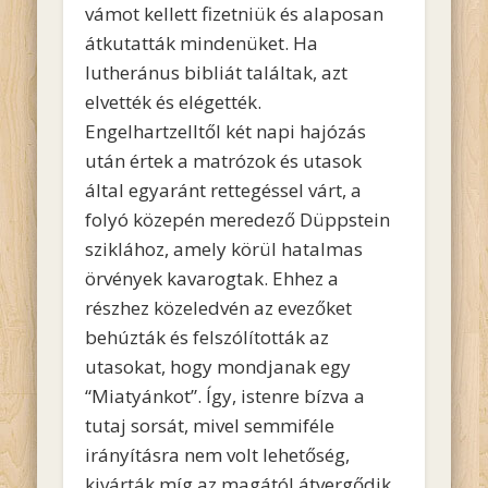
vámot kellett fizetniük és alaposan
átkutatták mindenüket. Ha
lutheránus bibliát találtak, azt
elvették és elégették.
Engelhartzelltől két napi hajózás
után értek a matrózok és utasok
által egyaránt rettegéssel várt, a
folyó közepén meredező Düppstein
sziklához, amely körül hatalmas
örvények kavarogtak. Ehhez a
részhez közeledvén az evezőket
behúzták és felszólították az
utasokat, hogy mondjanak egy
“Miatyánkot”. Így, istenre bízva a
tutaj sorsát, mivel semmiféle
irányításra nem volt lehetőség,
kivárták míg az magától átvergődik