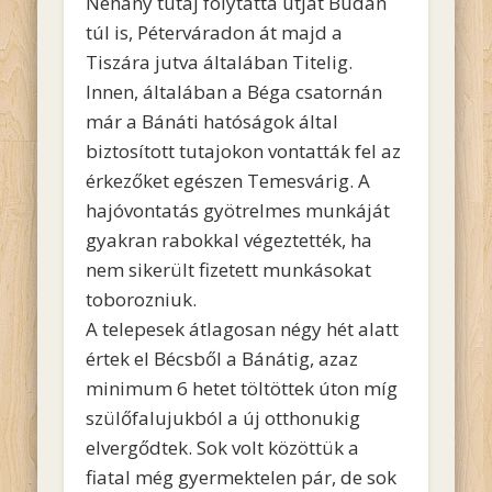
Néhány tutaj folytatta útját Budán
túl is, Péterváradon át majd a
Tiszára jutva általában Titelig.
Innen, általában a Béga csatornán
már a Bánáti hatóságok által
biztosított tutajokon vontatták fel az
érkezőket egészen Temesvárig. A
hajóvontatás gyötrelmes munkáját
gyakran rabokkal végeztették, ha
nem sikerült fizetett munkásokat
toborozniuk.
A telepesek átlagosan négy hét alatt
értek el Bécsből a Bánátig, azaz
minimum 6 hetet töltöttek úton míg
szülőfalujukból a új otthonukig
elvergődtek. Sok volt közöttük a
fiatal még gyermektelen pár, de sok