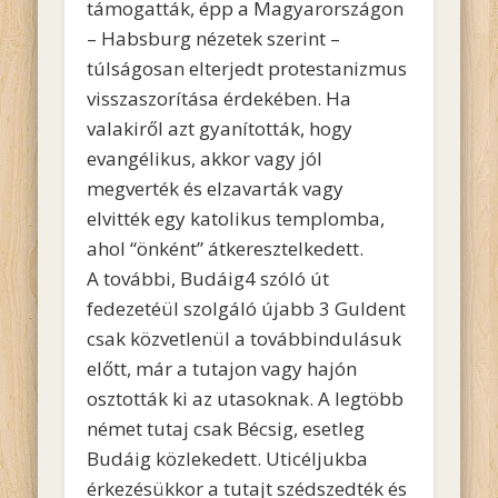
támogatták, épp a Magyarországon
– Habsburg nézetek szerint –
túlságosan elterjedt protestanizmus
visszaszorítása érdekében. Ha
valakiről azt gyanították, hogy
evangélikus, akkor vagy jól
megverték és elzavarták vagy
elvitték egy katolikus templomba,
ahol “önként” átkeresztelkedett.
A további, Budáig4 szóló út
fedezetéül szolgáló újabb 3 Guldent
csak közvetlenül a továbbindulásuk
előtt, már a tutajon vagy hajón
osztották ki az utasoknak. A legtöbb
német tutaj csak Bécsig, esetleg
Budáig közlekedett. Uticéljukba
érkezésükkor a tutajt szédszedték és