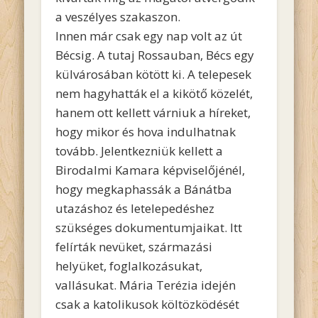
a veszélyes szakaszon.
Innen már csak egy nap volt az út
Bécsig. A tutaj Rossauban, Bécs egy
külvárosában kötött ki. A telepesek
nem hagyhatták el a kikötő közelét,
hanem ott kellett várniuk a híreket,
hogy mikor és hova indulhatnak
tovább. Jelentkezniük kellett a
Birodalmi Kamara képviselőjénél,
hogy megkaphassák a Bánátba
utazáshoz és letelepedéshez
szükséges dokumentumjaikat. Itt
felírták nevüket, származási
helyüket, foglalkozásukat,
vallásukat. Mária Terézia idején
csak a katolikusok költözködését