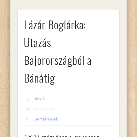
Lázár Boglárka:
Utazás
Bajorországból a
Bánátig
Diosdfa
2016-08-05
Szemelvények