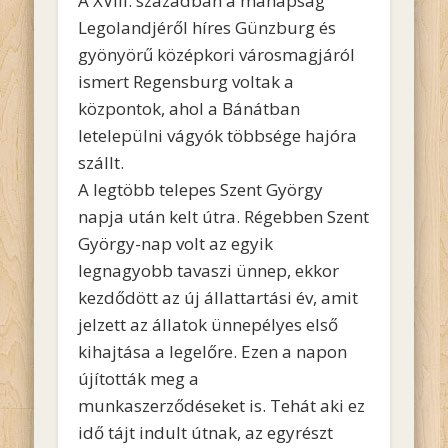
A XVIII. században a manapság
Legolandjéről híres Günzburg és
gyönyörű középkori városmagjáról
ismert Regensburg voltak a
központok, ahol a Bánátban
letelepülni vágyók többsége hajóra
szállt.
A legtöbb telepes Szent György
napja után kelt útra. Régebben Szent
György-nap volt az egyik
legnagyobb tavaszi ünnep, ekkor
kezdődött az új állattartási év, amit
jelzett az állatok ünnepélyes első
kihajtása a legelőre. Ezen a napon
újították meg a
munkaszerződéseket is. Tehát aki ez
idő tájt indult útnak, az egyrészt