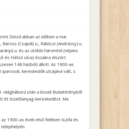
a
erint Diósd abban az időben a mai
., Baross (Csapdi) u., Rákóczi (Andrássy) u.
Darányi) u. és az utóbbi háromtól (népies
ső és Hátsó utca) északra elszórt
zesen 148 házból) állott. Az 1900-as
 iparosok, kereskedők utcájává vált, s
. világháború után a közeli Budatétényből
ett itt tüzelőanyag-kereskedést. Ma
az 1900-as évek első felében tüzifa és
 telephelyén.