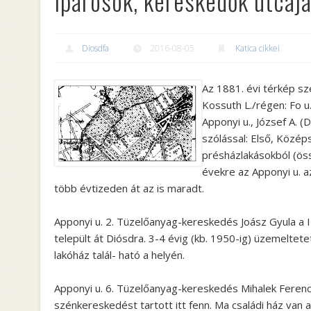
Iparosok, kereskedők utcáj
Diosdfa
2016-08-05
Katica cikkei
Az 1881. évi térkép sz
Kossuth L.
/régen: Fo u
Apponyi u., József A. (
szólással: Első, Közép
présházlakásokból (öss
évekre az
Apponyi u.
az
több évtizeden át az is maradt.
Apponyi u. 2.
Tüzelőanyag-kereskedés Joász Gyula a II
települt át Diósdra. 3-4 évig (kb. 1950-ig) üzemeltet
lakóház talál- ható a helyén.
Apponyi u. 6.
Tüzelőanyag-kereskedés Mihalek Ferenc 
szénkereskedést tartott itt fenn. Ma családi ház van a