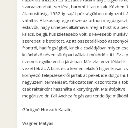
szarvasmarhát, sertést, baromfit tartottak. Közben fia
államosításig, 1952-ig saját pékségükben dolgozott. 
vállaltak. A lakosság egy része az otthon megdagaszt
esküvők, nagy ünnepek alkalmával még a húst is a pék
kalács, bejgli, hús ízletesebb volt, s kevesebb munkáva
szerepet is betöltött. Az itt összetalálkozó asszonyo
frontról, hadifogságból, kinek a családjában milyen e
különböző néven sütőipari vállalat működött itt. Ez 
üzemek egyike volt a járásban. Már víz- vezetékkel is 
vezették át. A falak és a kemencekülső higiénikusan 
környező településekről jártak át pékek ide dolgozni
nagyüzemi termelését, fokozatosan kiszorította a tö
csak raktárként használta a kenyérgyár. Ma: átépítve,
megőrizve dr. Fall Andrea fogászati rendelője működik 
Görögné Horváth Katalin,
Wágner Mátyás