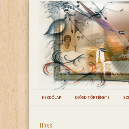
diosdfa.hu
Facebook
Diósd családtörténeti archívuma
KEZDŐLAP
DIÓSD TÖRTÉNETE
SZ
Hírek