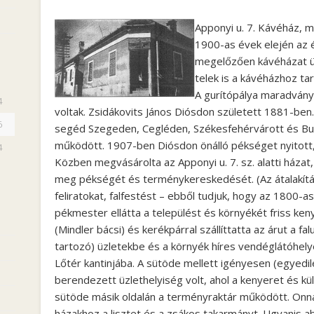
Apponyi u. 7.
Kávéház, m
1900-as évek elején az ép
megelőzően kávéházat ü
telek is a kávéházhoz tar
A gurítópálya maradvány
4
voltak. Zsidákovits János Diósdon született 1881-ben
6
segéd Szegeden, Cegléden, Székesfehérvárott és Bud
működött. 1907-ben Diósdon önálló pékséget nyitott, 
4
Közben megvásárolta az Apponyi u. 7. sz. alatti házat,
meg pékségét és terménykereskedését. (Az átalakítás
feliratokat, falfestést – ebből tudjuk, hogy az 1800-a
pékmester ellátta a települést és környékét friss ken
(Mindler bácsi) és kerékpárral szállíttatta az árut a fa
tartozó) üzletekbe és a környék híres vendéglátóhelye
Lőtér kantinjába. A sütöde mellett igényesen (egyedile
berendezett üzlethelyiség volt, ahol a kenyeret és kü
sütöde másik oldalán a terményraktár működött. Onna
házakhoz a lisztet és a zsákos takarmányt. Ugyanis ab