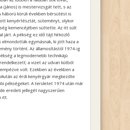
 (János) is mestervizsgát tett, s az
A háború körüli években bérsütést is
ott kenyértésztát, süteményt, olykor
ség kemencéjében süttette. Az itt sült
l járt. A pékség ez idő tájt hírközlő
k elmondották egymásnak, ki jött haza a
semény történt. Az államosítástól 1974-ig
a pékség a legmodernebb technikájú
rendelkezett; a vizet az udvari kútból
csempézve volt. Ezekben az években a
. Miután az érdi kenyérgyár megkezdte
bbi pékségeket. A területet 1974 után már
 de eredeti jellegét nagyszerűen
itt.