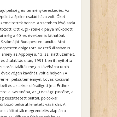
ajd pékség és terménykereskedés: Az
ület a Spiller család háza volt. Őket
zemeltettek benne. A szemben lévő sarki
tozott. Ott kugli- (teke-) pálya működött.
ai még a 40-es években is láthatóak
. Szakmáját Budapesten tanulta. Mint
apesten dolgozott. Vezető állásban is
amely az Apponyi u. 13. sz. alatt üzemelt.
 és átalakítás után, 1931-ben itt nyitotta
 során találták meg a kávéházra utaló
s évek végén kávéház volt e helyen.) A
yérrel, péksüteménnyel. Lovas kocsival
lubeli és az akkor diósdligeti (ma Érdhez
ire: a Kaszinóba, az „Urasági” pincébe, a
g készíttetett pulttal, polcokkal)
lönböző pékárut lehetett vásárolni. A
n szállították megrendelés alapján a
ban az időben a faluban sok lovat,