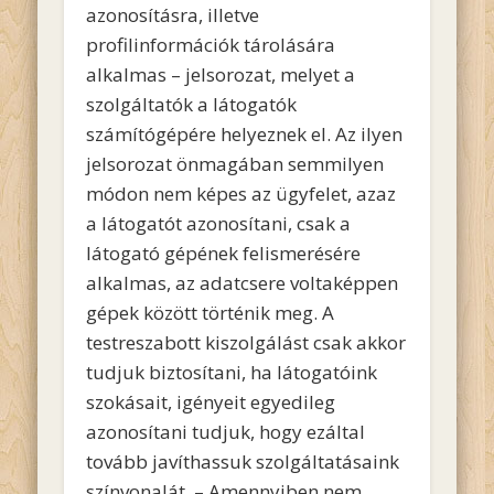
azonosításra, illetve
profilinformációk tárolására
alkalmas – jelsorozat, melyet a
szolgáltatók a látogatók
számítógépére helyeznek el. Az ilyen
jelsorozat önmagában semmilyen
módon nem képes az ügyfelet, azaz
a látogatót azonosítani, csak a
látogató gépének felismerésére
alkalmas, az adatcsere voltaképpen
gépek között történik meg. A
testreszabott kiszolgálást csak akkor
tudjuk biztosítani, ha látogatóink
szokásait, igényeit egyedileg
azonosítani tudjuk, hogy ezáltal
tovább javíthassuk szolgáltatásaink
színvonalát. – Amennyiben nem