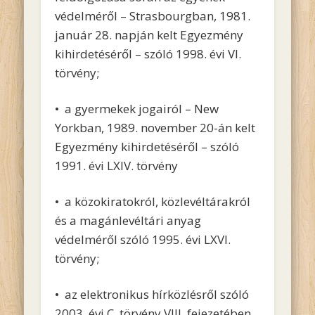
védelméről – Strasbourgban, 1981.
január 28. napján kelt Egyezmény
kihirdetéséről – szóló 1998. évi VI.
törvény;
• a gyermekek jogairól – New
Yorkban, 1989. november 20-án kelt
Egyezmény kihirdetéséről – szóló
1991. évi LXIV. törvény
• a közokiratokról, közlevéltárakról
és a magánlevéltári anyag
védelméről szóló 1995. évi LXVI.
törvény;
• az elektronikus hírközlésről szóló
2003. évi C. törvény VIII. fejezetében