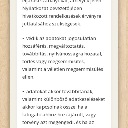
eljárási szabályokat, amelyek jelen
Nyilatkozat bevezetőjében
hivatkozott rendelkezések érvényre
juttatásához szükségesek.
• védik az adatokat jogosulatlan
hozzáférés, megváltoztatás,
továbbítás, nyilvánosságra hozatal,
törlés vagy megsemmisítés,
valamint a véletlen megsemmisülés
ellen.
• adatokat akkor továbbítanak,
valamint különböző adatkezeléseket
akkor kapcsolnak össze, ha a
látogató ahhoz hozzájárult, vagy
törvény azt megengedi, és ha az