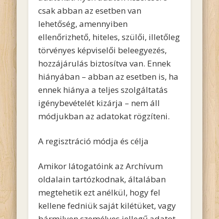
csak abban az esetben van
lehetőség, amennyiben
ellenőrizhető, hiteles, szülői, illetőleg
törvényes képviselői beleegyezés,
hozzájárulás biztosítva van. Ennek
hiányában – abban az esetben is, ha
ennek hiánya a teljes szolgáltatás
igénybevételét kizárja – nem áll
módjukban az adatokat rögzíteni.
A regisztráció módja és célja
Amikor látogatóink az Archívum
oldalain tartózkodnak, általában
megtehetik ezt anélkül, hogy fel
kellene fedniük saját kilétüket, vagy
bármilyen személyes jellegű adatot