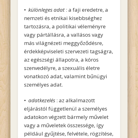
•
különleges adat
: a faji eredetre, a
nemzeti és etnikai kisebbséghez
tartozásra, a politikai véleményre
vagy pártállásra, a vallásos vagy
más világnézeti meggyőződésre,
érdekképviseleti szervezeti tagságra,
az egészségi állapotra, a kóros
szenvedélyre, a szexuális életre
vonatkozó adat, valamint bűnügyi
személyes adat.
•
adatkezelés
: az alkalmazott
eljárástól függetlenül a személyes
adatokon végzett bármely művelet
vagy a műveletek összessége, így
például gyűjtése, felvétele, rögzítése,