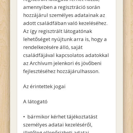
amennyiben a regisztráció során
hozzájárul személyes adatainak az
adott családfában való kezeléséhez.
Az így regisztrált látogatónak
lehetőséget nyújtunk arra is, hogy a
rendelkezésére álló, saját
családfájával kapcsolatos adatokkal
az Archívum jelenkori és jövőbeni
fejlesztéséhez hozzájárulhasson.
Az érintettek jogai
A látogató
• bármikor kérhet tájékoztatást
személyes adatai kezeléséről,
illetőleg ellenőrizheti adatai