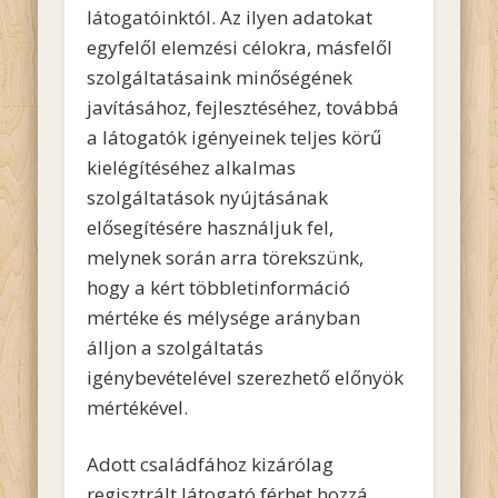
látogatóinktól. Az ilyen adatokat
egyfelől elemzési célokra, másfelől
szolgáltatásaink minőségének
javításához, fejlesztéséhez, továbbá
a látogatók igényeinek teljes körű
kielégítéséhez alkalmas
szolgáltatások nyújtásának
elősegítésére használjuk fel,
melynek során arra törekszünk,
hogy a kért többletinformáció
mértéke és mélysége arányban
álljon a szolgáltatás
igénybevételével szerezhető előnyök
mértékével.
Adott családfához kizárólag
regisztrált látogató férhet hozzá,