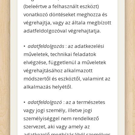
(beleértve a felhasznált eszközt)
vonatkozó döntéseket meghozza és
végrehajtja, vagy az általa megbízott
adatfeldolgozóval végrehajtatja.
•
adatfeldolgozás
: az adatkezelési
műveletek, technikai feladatok
elvégzése, függetlenül a műveletek
végrehajtásához alkalmazott
módszertől és eszköztől, valamint az
alkalmazás helyétől.
•
adatfeldolgozó
: az a természetes
vagy jogi személy, illetve jogi
személyiséggel nem rendelkező
szervezet, aki vagy amely az
adatkezelő megbízásából személyes