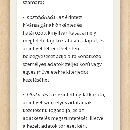
számára;
•
hozzájárulás
: az érintett
kívánságának önkéntes és
határozott kinyilvánítása, amely
megfelelő tájékoztatáson alapul, és
amellyel félreérthetetlen
beleegyezését adja a rá vonatkozó
személyes adatok (teljes körű vagy
egyes műveletekre kiterjedő)
kezeléséhez.
•
tiltakozás
: az érintett nyilatkozata,
amellyel személyes adatainak
kezelését kifogásolja, és az
adatkezelés megszüntetését, illetve
a kezelt adatok törlését kéri.