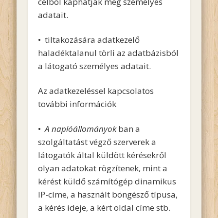
célból kaphatják meg személyes
adatait.
• tiltakozására adatkezelő
haladéktalanul törli az adatbázisból
a látogató személyes adatait.
Az adatkezeléssel kapcsolatos
további információk
•
A naplóállományok
ban a
szolgáltatást végző szerverek a
látogatók által küldött kérésekről
olyan adatokat rögzítenek, mint a
kérést küldő számítógép dinamikus
IP-címe, a használt böngésző típusa,
a kérés ideje, a kért oldal címe stb.