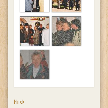
A diósdi baráti
Zenés fogadtatás
társaság látogatása
Soroksáron.
A diósdi baráti
A diósdi baráti
társaság látogatása
társaság látogatása
Soroksáron.
Soroksáron.
A diósdi baráti
társaság látogatása
Soroksáron.
Hírek