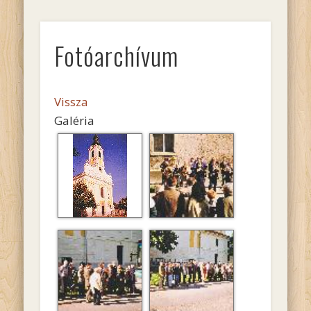
Fotóarchívum
Vissza
Galéria
Soroksári templom
Zenés fogadtatás