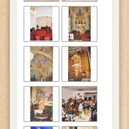
A diósdi baráti
A diósdi baráti
társaság látogatása
társaság látogatása
Soroksáron.
Soroksáron.
Soroksári templom
belsõ
Soroksári templom
Soroksári templom
belsõ
belsõ
Soroksári templom
A diósdi baráti