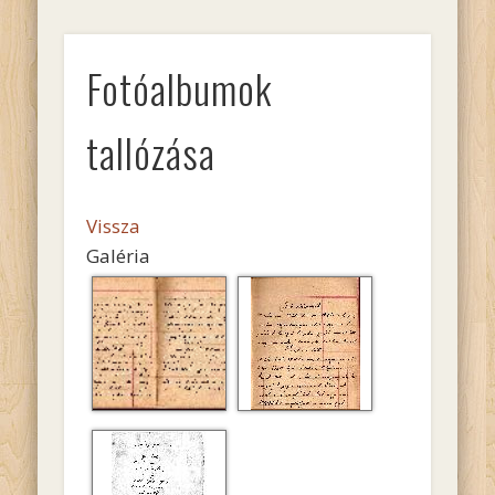
Fotóalbumok
tallózása
Vissza
Galéria
Eper torta, Mokka
Dió csókocskák,
torta, Kávé crém
Szinházi kifli.