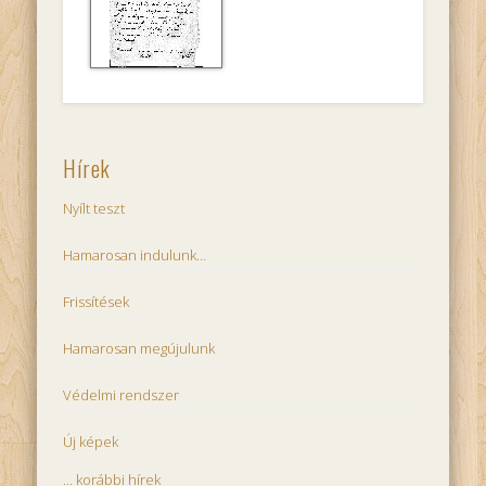
Farsangi fánk
Hírek
Nyílt teszt
Hamarosan indulunk…
Frissítések
Hamarosan megújulunk
Védelmi rendszer
Új képek
... korábbi hírek